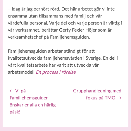
– Idag är jag oerhört rörd. Det här arbetet gör vi inte
ensamma utan tillsammans med familj och vår
värdefulla personal. Varje del och varje person är viktig i
vår verksamhet, berättar Gerty Fexler Höjer som är
verksamhetschef på Familjehemsguiden.
Familjehemsguiden arbetar ständigt för att
kvalitetsutveckla familjehemsvården i Sverige. En del i
vårt kvalitetsarbete har varit att utveckla vår
arbetsmodell
En process i rörelse
.
←
Vi på
Grupphandledning med
Familjehemsguiden
fokus på TMO
→
Post navigation
önskar er alla en härlig
påsk!