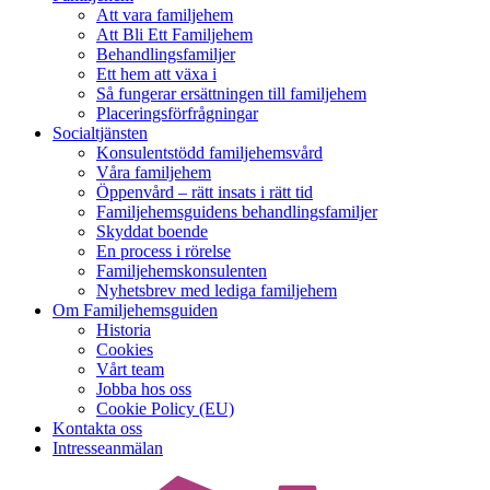
Att vara familjehem
Att Bli Ett Familjehem
Behandlingsfamiljer
Ett hem att växa i
Så fungerar ersättningen till familjehem
Placeringsförfrågningar
Socialtjänsten
Konsulentstödd familjehemsvård
Våra familjehem
Öppenvård – rätt insats i rätt tid
Familjehemsguidens behandlingsfamiljer
Skyddat boende
En process i rörelse
Familjehemskonsulenten
Nyhetsbrev med lediga familjehem
Om Familjehemsguiden
Historia
Cookies
Vårt team
Jobba hos oss
Cookie Policy (EU)
Kontakta oss
Intresseanmälan