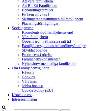
Att vara familjehem
Att Bli Ett Familjehem
Behandlingsfamiljer
Ett hem att växa i
Så fungerar ersättningen till familjehem
Placeringsförfrågningar
Socialtjänsten
Konsulentstödd familjehemsvård
Våra familjehem
Öppenvård – rätt insats i rätt tid
Familjehemsguidens behandlingsfamiljer
Skyddat boende
En process i rörelse
Familjehemskonsulenten
Nyhetsbrev med lediga familjehem
Om Familjehemsguiden
Historia
Cookies
Vårt team
Jobba hos oss
Cookie Policy (EU)
Kontakta oss
Intresseanmälan