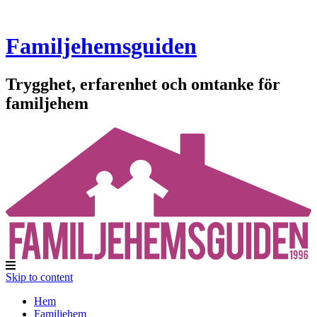
Familjehemsguiden
Trygghet, erfarenhet och omtanke för
familjehem
Skip to content
Hem
Familjehem