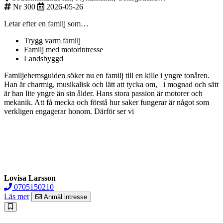
Nr 300
2026-05-26
Letar efter en familj som…
Trygg varm familj
Familj med motorintresse
Landsbyggd
Familjehemsguiden söker nu en familj till en kille i yngre tonåren.
Han är charmig, musikalisk och lätt att tycka om, i mognad och sätt
är han lite yngre än sin ålder. Hans stora passion är motorer och
mekanik. Att få mecka och förstå hur saker fungerar är något som
verkligen engagerar honom. Därför ser vi
Lovisa Larsson
0705150210
Läs mer
Anmäl intresse