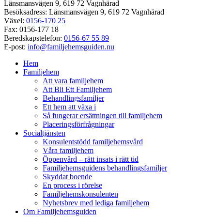
Länsmansvägen 9, 619 72 Vagnhärad
Besöksadress: Länsmansvägen 9, 619 72 Vagnhärad
Växel:
0156-170 25
Fax: 0156-177 18
Beredskapstelefon:
0156-67 55 89
E-post:
info@familjehemsguiden.nu
Hem
Familjehem
Att vara familjehem
Att Bli Ett Familjehem
Behandlingsfamiljer
Ett hem att växa i
Så fungerar ersättningen till familjehem
Placeringsförfrågningar
Socialtjänsten
Konsulentstödd familjehemsvård
Våra familjehem
Öppenvård – rätt insats i rätt tid
Familjehemsguidens behandlingsfamiljer
Skyddat boende
En process i rörelse
Familjehemskonsulenten
Nyhetsbrev med lediga familjehem
Om Familjehemsguiden