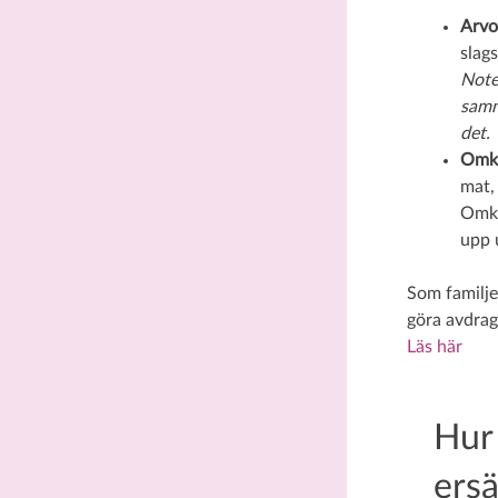
Arvo
slag
Noter
samm
det.
Omk
mat, 
Omko
upp 
Som familje
göra avdrag
Läs här
Hur
ersä