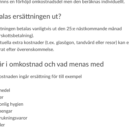
finns en förhöjd omkostnadsdel men den beräknas individuellt.
alas ersättningen ut?
ttningen betalas vanligtvis ut den 25:e nästkommande månad
rskottsbetalning).
uella extra kostnader (t.ex. glasögon, tandvård eller resor) kan e
rat efter överenskommelse.
år i omkostnad och vad menas med
stnaden ingår ersättning för till exempel
medel
er
onlig hygien
pengar
rukningsvaror
er