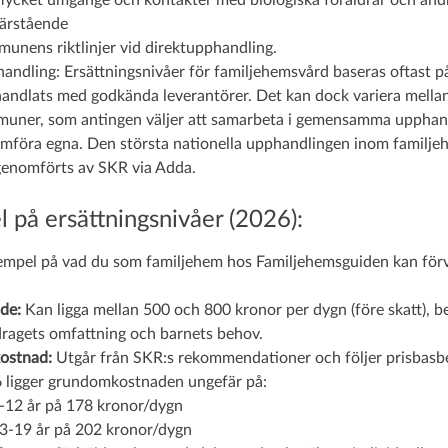
ycket umgänge och kontakter med biologiska föräldrar och and
ärstående
unens riktlinjer vid direktupphandling.
andling: Ersättningsnivåer för familjehemsvård baseras oftast p
andlats med godkända leverantörer. Det kan dock variera mella
uner, som antingen väljer att samarbeta i gemensamma upphand
mföra egna. Den största nationella upphandlingen inom familj
genomförts av SKR via Adda.
 på ersättningsnivåer (2026):
empel på vad du som familjehem hos Familjehemsguiden kan förv
de:
Kan ligga mellan 500 och 800 kronor per dygn (före skatt), 
ragets omfattning och barnets behov.
ostnad:
Utgår från SKR:s rekommendationer och följer prisbasb
 ligger grundomkostnaden ungefär på:
-12 år på 178 kronor/dygn
3-19 år på 202 kronor/dygn