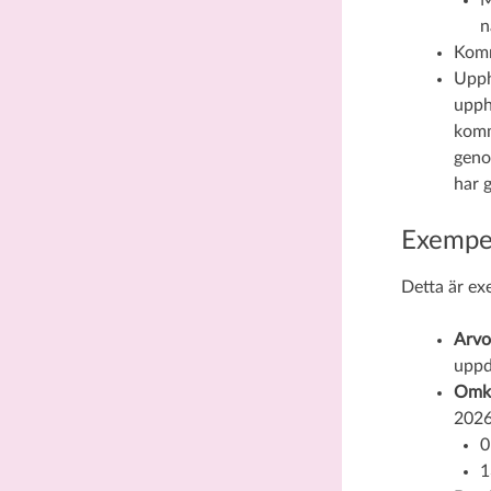
M
n
Komm
Upph
upph
komm
geno
har 
Exempel
Detta är ex
Arvo
uppd
Omk
2026
0
1