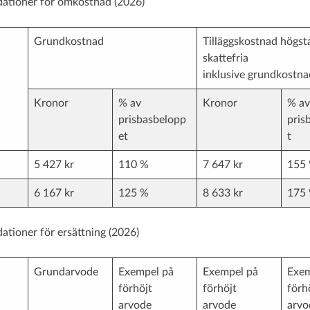
tioner för omkostnad (2026)
Grundkostnad
Tilläggskostnad högst
skattefria
inklusive grundkostna
Kronor
% av
Kronor
% av
prisbasbelopp
pris
et
t
5 427 kr
110 %
7 647 kr
155
6 167 kr
125 %
8 633 kr
175
ioner för ersättning (2026)
Grundarvode
Exempel på
Exempel på
Exem
förhöjt
förhöjt
förh
arvode
arvode
arvo