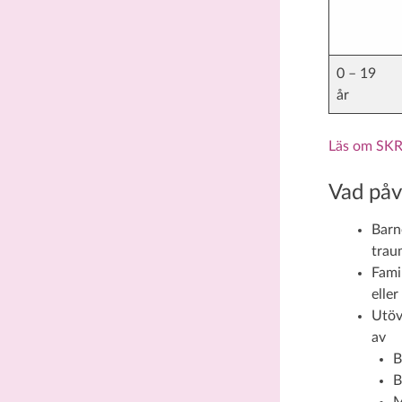
0 – 19
år
Läs om SKR
Vad påv
Barn
trau
Fami
eller
Utöv
av
B
B