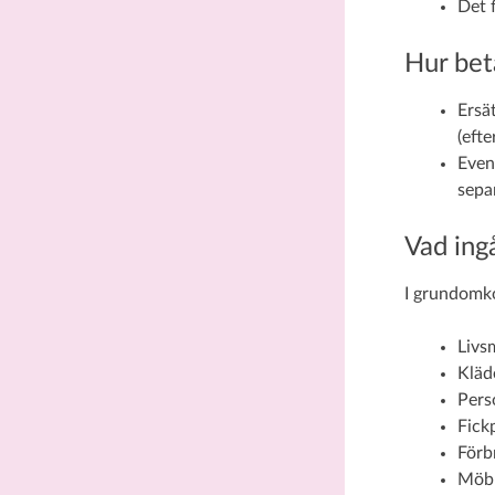
Det 
Hur bet
Ersä
(efte
Event
sepa
Vad ing
I grundomko
Livs
Kläd
Pers
Fick
Förb
Möbl