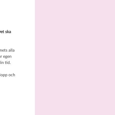
Det ska
nets alla
ur egen
in tid.
elopp och