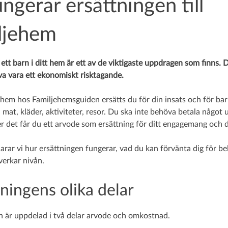
ungerar ersättningen till
ljehem
ett barn i ditt hem är ett av de viktigaste uppdragen som finns. 
va vara ett ekonomiskt risktagande.
hem hos Familjehemsguiden ersätts du för din insats och för bar
mat, kläder, aktiviteter, resor. Du ska inte behöva betala något 
er det får du ett arvode som ersättning för ditt engagemang och d
arar vi hur ersättningen fungerar, vad du kan förvänta dig för b
erkar nivån.
tningens olika delar
n är uppdelad i två delar arvode och omkostnad.