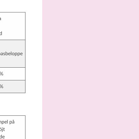
a
d
basbeloppe
 %
 %
pel på
öjt
de