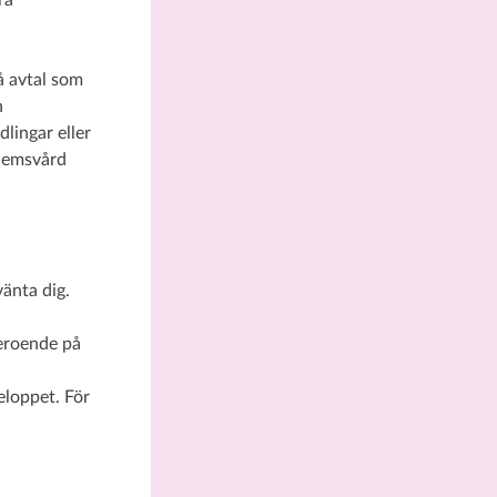
ra
å avtal som
n
lingar eller
ehemsvård
änta dig.
beroende på
eloppet. För