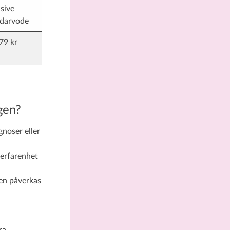
usive
darvode
79 kr
gen?
gnoser eller
 erfarenhet
en påverkas