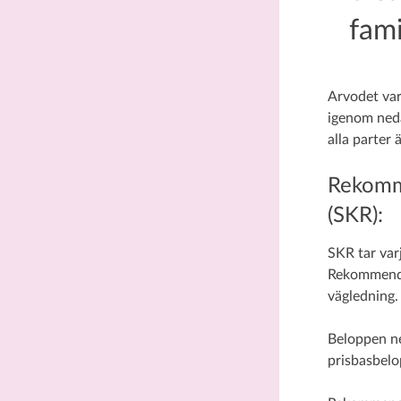
fam
Arvodet var
igenom nedan
alla parter 
Rekomm
(SKR):
SKR tar var
Rekommenda
vägledning.
Beloppen ne
prisbasbelo