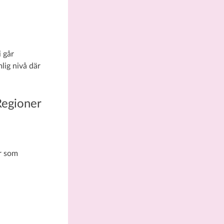
i går
lig nivå där
egioner
r som