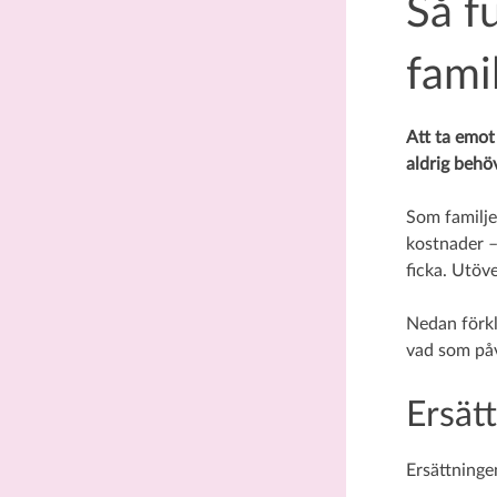
Så f
fami
Att ta emot 
aldrig behö
Som familje
kostnader – 
ficka. Utöv
Nedan förkl
vad som påv
Ersät
Ersättninge