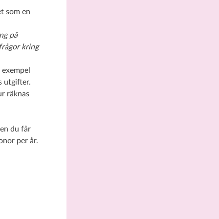
et som en
ing på
rågor kring
l exempel
 utgifter.
ur räknas
en du får
nor per år.