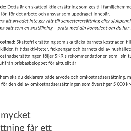
de:
Detta är en skattepliktig ersättning som ges till familjehemm
s lön för det arbete och ansvar som uppdraget innebär.
a att arvodet inte ger rätt till semesterersättning eller sjukpenn
a sätt som en anställning – prata med din konsulent om du har f
ostnad:
Skattefri ersättning som ska täcka barnets kostnader, til
kläder, fritidsaktiviteter, fickpengar och barnets del av hushållets
stnadsersättningen följer SKR:s rekommendationer, som i sin t
utifrån prisbasbeloppet för aktuellt år
hem ska du deklarera både arvode och omkostnadsersättning, m
 för den del av omkostnadsersättningen som överstiger 5 000 kro
 mycket
ttning får ett