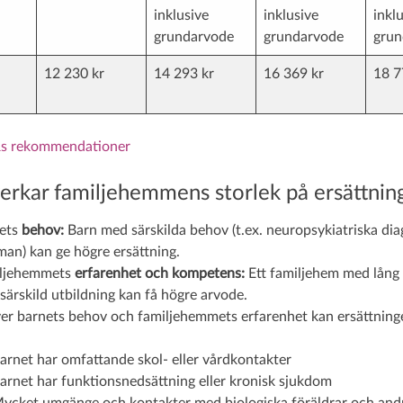
inklusive
inklusive
inkl
grundarvode
grundarvode
grun
12 230 kr
14 293 kr
16 369 kr
18 7
s rekommendationer
erkar familjehemmens storlek på ersättnin
ets
behov:
Barn med särskilda behov (t.ex. neuropsykiatriska dia
man) kan ge högre ersättning.
ljehemmets
erfarenhet och kompetens:
Ett familjehem med lång
 särskild utbildning kan få högre arvode.
er barnets behov och familjehemmets erfarenhet kan ersättning
arnet har omfattande skol- eller vårdkontakter
arnet har funktionsnedsättning eller kronisk sjukdom