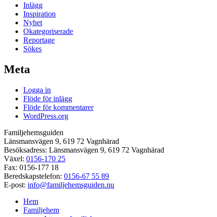
Inlägg
Inspiration
Nyhet
Okategoriserade
Reportage
Sökes
Meta
Logga in
Flöde för inlägg
Flöde för kommentarer
WordPress.org
Familjehemsguiden
Länsmansvägen 9, 619 72 Vagnhärad
Besöksadress: Länsmansvägen 9, 619 72 Vagnhärad
Växel:
0156-170 25
Fax: 0156-177 18
Beredskapstelefon:
0156-67 55 89
E-post:
info@familjehemsguiden.nu
Hem
Familjehem