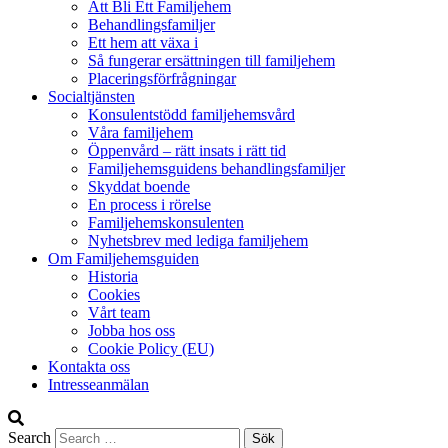
Att Bli Ett Familjehem
Behandlingsfamiljer
Ett hem att växa i
Så fungerar ersättningen till familjehem
Placeringsförfrågningar
Socialtjänsten
Konsulentstödd familjehemsvård
Våra familjehem
Öppenvård – rätt insats i rätt tid
Familjehemsguidens behandlingsfamiljer
Skyddat boende
En process i rörelse
Familjehemskonsulenten
Nyhetsbrev med lediga familjehem
Om Familjehemsguiden
Historia
Cookies
Vårt team
Jobba hos oss
Cookie Policy (EU)
Kontakta oss
Intresseanmälan
Search