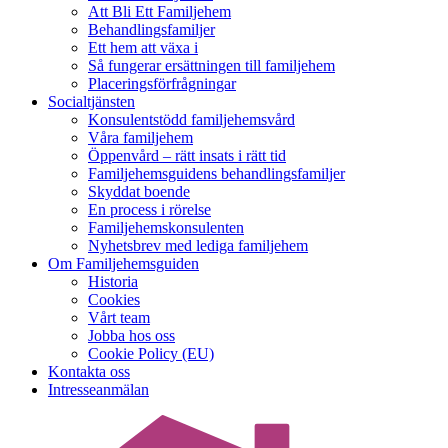
Att Bli Ett Familjehem
Behandlingsfamiljer
Ett hem att växa i
Så fungerar ersättningen till familjehem
Placeringsförfrågningar
Socialtjänsten
Konsulentstödd familjehemsvård
Våra familjehem
Öppenvård – rätt insats i rätt tid
Familjehemsguidens behandlingsfamiljer
Skyddat boende
En process i rörelse
Familjehemskonsulenten
Nyhetsbrev med lediga familjehem
Om Familjehemsguiden
Historia
Cookies
Vårt team
Jobba hos oss
Cookie Policy (EU)
Kontakta oss
Intresseanmälan