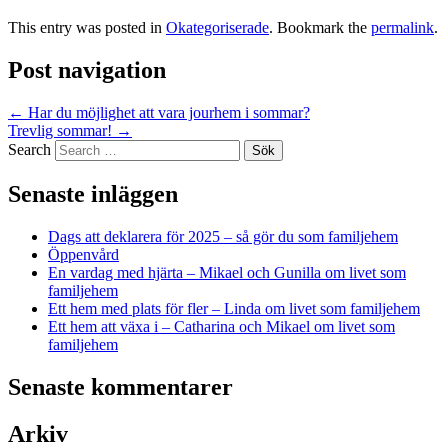
This entry was posted in
Okategoriserade
. Bookmark the
permalink
.
Post navigation
←
Har du möjlighet att vara jourhem i sommar?
Trevlig sommar!
→
Search
Senaste inläggen
Dags att deklarera för 2025 – så gör du som familjehem
Öppenvård
En vardag med hjärta – Mikael och Gunilla om livet som
familjehem
Ett hem med plats för fler – Linda om livet som familjehem
Ett hem att växa i – Catharina och Mikael om livet som
familjehem
Senaste kommentarer
Arkiv