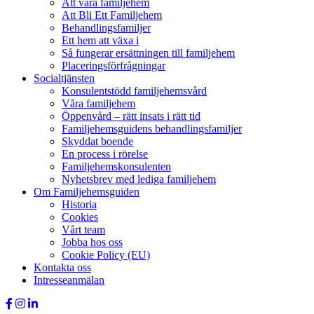
Att vara familjehem
Att Bli Ett Familjehem
Behandlingsfamiljer
Ett hem att växa i
Så fungerar ersättningen till familjehem
Placeringsförfrågningar
Socialtjänsten
Konsulentstödd familjehemsvård
Våra familjehem
Öppenvård – rätt insats i rätt tid
Familjehemsguidens behandlingsfamiljer
Skyddat boende
En process i rörelse
Familjehemskonsulenten
Nyhetsbrev med lediga familjehem
Om Familjehemsguiden
Historia
Cookies
Vårt team
Jobba hos oss
Cookie Policy (EU)
Kontakta oss
Intresseanmälan