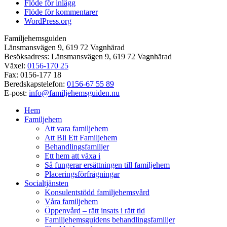
Flöde för inlägg
Flöde för kommentarer
WordPress.org
Familjehemsguiden
Länsmansvägen 9, 619 72 Vagnhärad
Besöksadress: Länsmansvägen 9, 619 72 Vagnhärad
Växel:
0156-170 25
Fax: 0156-177 18
Beredskapstelefon:
0156-67 55 89
E-post:
info@familjehemsguiden.nu
Hem
Familjehem
Att vara familjehem
Att Bli Ett Familjehem
Behandlingsfamiljer
Ett hem att växa i
Så fungerar ersättningen till familjehem
Placeringsförfrågningar
Socialtjänsten
Konsulentstödd familjehemsvård
Våra familjehem
Öppenvård – rätt insats i rätt tid
Familjehemsguidens behandlingsfamiljer