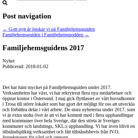
Post navigation
←
Gott nytt år önskar vi på Familjehemsguiden
Familjehemsguiden i Familjehemspodden
→
Familjehemsguidens 2017
Nyhet
Publicerad: 2018-01-02
Det har hänt mycket på Familjehemsguiden under 2017.
Verksamheten har växt, vi har rekryterat flera nya medarbetare och
öppnat kontor i Östersund. I maj gick flyttlasset av vårt huvudkontor
i Trosa till större lokaler som har gjort det möjligt för oss att utveckla
och förbättra delar i vårt arbete. De stora nyheterna under 2017, som
vi är extra stolta över är att vi har kommit med i flera upphandlingar
med kommuner över hela Sverige, där den störta är Sveriges
kommuner och landstings, SKL:s upphandling. Vi har även blivit en
tillståndspliktig verksamhet och fått tillståndsbevis från IVO,
Inspektionen för vård och omsorg.