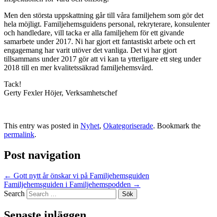
Men den största uppskattning går till våra familjehem som gör det
hela möjligt. Familjehemsguidens personal, rekryterare, konsulenter
och handledare, vill tacka er alla familjehem för ett givande
samarbete under 2017. Ni har gjort ett fantastiskt arbete och ert
engagemang har varit utöver det vanliga. Det vi har gjort
tillsammans under 2017 gör att vi kan ta ytterligare ett steg under
2018 till en mer kvalitetssäkrad familjehemsvård.
Tack!
Gerty Fexler Höjer, Verksamhetschef
This entry was posted in
Nyhet
,
Okategoriserade
. Bookmark the
permalink
.
Post navigation
←
Gott nytt år önskar vi på Familjehemsguiden
Familjehemsguiden i Familjehemspodden
→
Search
Senaste inläggen