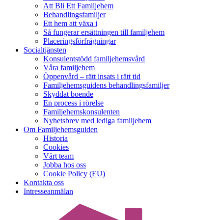
Att Bli Ett Familjehem
Behandlingsfamiljer
Ett hem att växa i
Så fungerar ersättningen till familjehem
Placeringsförfrågningar
Socialtjänsten
Konsulentstödd familjehemsvård
Våra familjehem
Öppenvård – rätt insats i rätt tid
Familjehemsguidens behandlingsfamiljer
Skyddat boende
En process i rörelse
Familjehemskonsulenten
Nyhetsbrev med lediga familjehem
Om Familjehemsguiden
Historia
Cookies
Vårt team
Jobba hos oss
Cookie Policy (EU)
Kontakta oss
Intresseanmälan