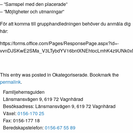
– ”Samspel med den placerade”
– ”Möjligheter och utmaningar”
För att komma till grupphandledningen behöver du anmäla dig
här:
https://forms.office.com/Pages/ResponsePage.aspx?id=-
vvnDJSKwE2SMa_V3LTybdYV16bntXNEhtocLmhK4z9UNk0
This entry was posted in Okategoriserade. Bookmark the
permalink
.
Familjehemsguiden
Länsmansvägen 9, 619 72 Vagnhärad
Besöksadress: Länsmansvägen 9, 619 72 Vagnhärad
Växel:
0156-170 25
Fax: 0156-177 18
Beredskapstelefon:
0156-67 55 89